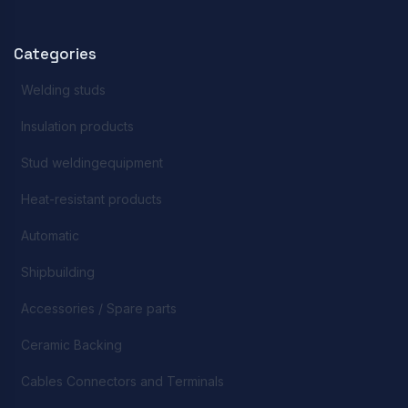
Categories
Welding studs
Insulation products
Stud weldingequipment
Heat-resistant products
Automatic
Shipbuilding
Accessories / Spare parts
Ceramic Backing
Cables Connectors and Terminals