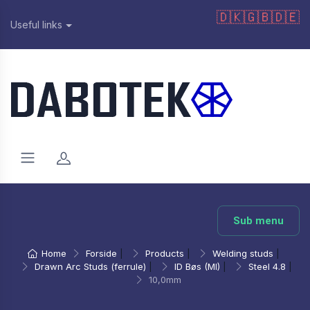
🇩🇰
🇬🇧
🇩🇪
Useful links
Sub menu
Home
Forside
|
Products
|
Welding studs
|
Drawn Arc Studs (ferrule)
|
ID Bøs (MI)
|
Steel 4.8
|
10,0mm