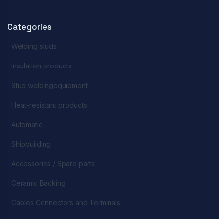
Categories
Welding studs
Insulation products
Stud weldingequipment
Heat-resistant products
Automatic
Shipbuilding
Accessories / Spare parts
Ceramic Backing
Cables Connectors and Terminals