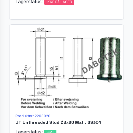
Lagerstatus:
IKKE PÅ LAGER
Produktnr.: 2203020
UT Unthreaded Stud Ø3x20 Matr. SS304
Lagerstatus:
HØJ