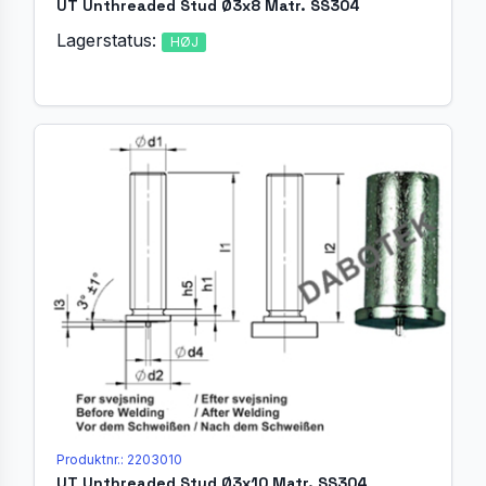
UT Unthreaded Stud Ø3x8 Matr. SS304
Lagerstatus:
HØJ
Produktnr.: 2203010
UT Unthreaded Stud Ø3x10 Matr. SS304