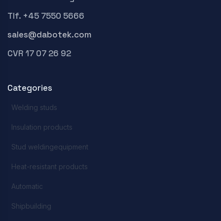
Tlf. +45 7550 5666
sales@dabotek.com
CVR 17 07 26 92
Categories
Welding studs
Insulation products
Stud weldingequipment
Heat-resistant products
Automatic
Shipbuilding