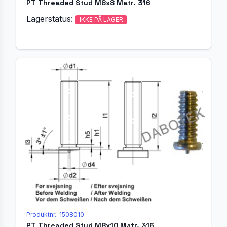
PT Threaded Stud M8x8 Matr. 316
Lagerstatus:
IKKE PÅ LAGER
Produktnr.: 1508010
PT Threaded Stud M8x10 Matr. 316