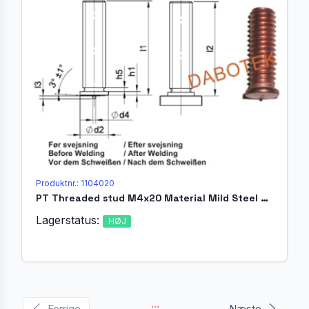
Produktnr.: 1104020
PT Threaded stud M4x20 Material Mild Steel 4.8 acc. EN ISO 13918
Lagerstatus:
HØJ
...
Forrige
Næste