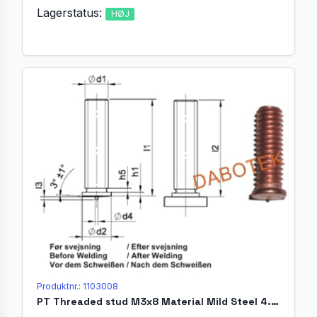
Lagerstatus:
HØJ
Produktnr.: 1103008
PT Threaded stud M3x8 Material Mild Steel 4.8 acc. EN ISO 13918