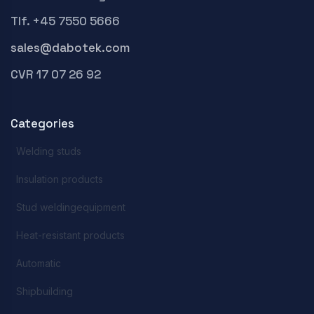
Tlf. +45 7550 5666
sales@dabotek.com
CVR 17 07 26 92
Categories
Welding studs
Insulation products
Stud weldingequipment
Heat-resistant products
Automatic
Shipbuilding