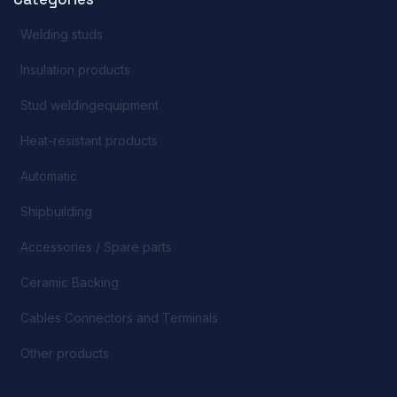
Welding studs
Insulation products
Stud weldingequipment
Heat-resistant products
Automatic
Shipbuilding
Accessories / Spare parts
Ceramic Backing
Cables Connectors and Terminals
Other products