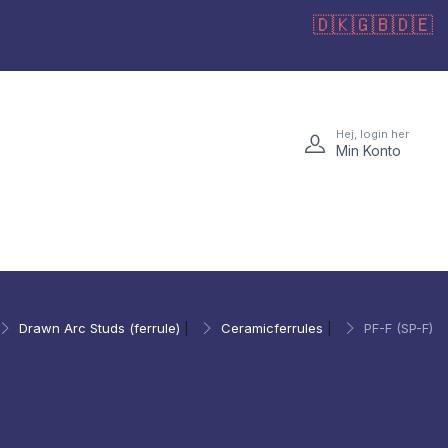
🇩🇰
🇬🇧
🇩🇪
Hej, login her
Min Konto
Drawn Arc Studs (ferrule)
|
Ceramicferrules
|
PF-F (SP-F)