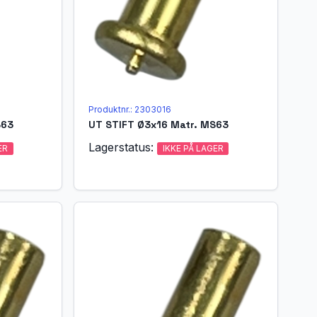
Produktnr.: 2303016
S63
UT STIFT Ø3x16 Matr. MS63
Lagerstatus:
ER
IKKE PÅ LAGER