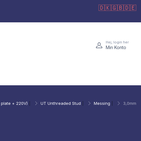
🇩🇰
🇬🇧
🇩🇪
Hej, login her
Min Konto
 plate + 220V)
|
UT Unthreaded Stud
|
Messing
|
3,0mm