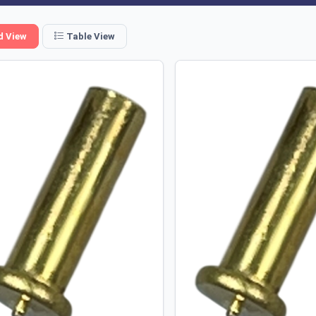
d View
Table View