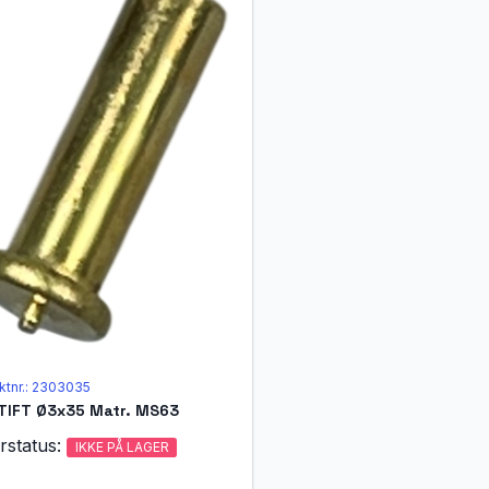
ktnr.: 2303035
TIFT Ø3x35 Matr. MS63
rstatus:
IKKE PÅ LAGER