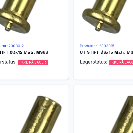
ktnr.: 2303012
Produktnr.: 2303015
TIFT Ø3x12 Matr. MS63
UT STIFT Ø3x15 Matr. M
rstatus:
Lagerstatus:
IKKE PÅ LAGER
IKKE PÅ LAG