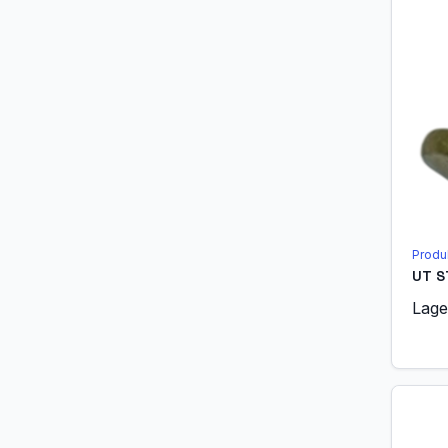
Produ
UT S
Lage