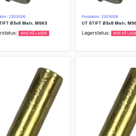
ktnr.: 2303006
Produktnr.: 2303008
TIFT Ø3x6 Matr. MS63
UT STIFT Ø3x8 Matr. MS
rstatus:
Lagerstatus:
IKKE PÅ LAGER
IKKE PÅ LAG