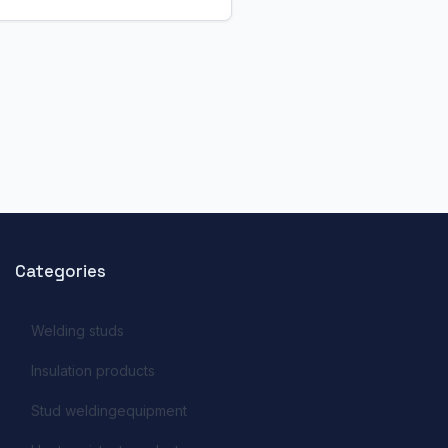
Categories
Welding studs
Insulation products
Stud weldingequipment