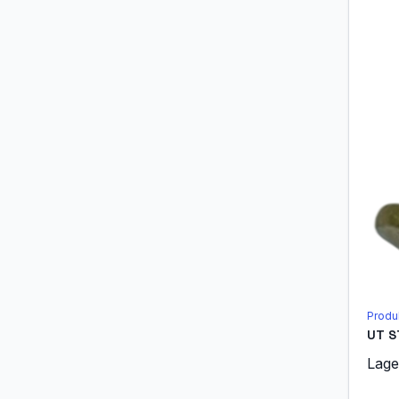
Produ
UT S
Lage