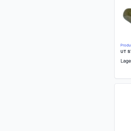
Produ
UT S
Lage