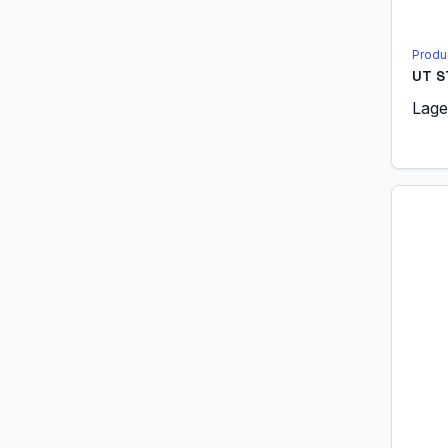
Produ
UT S
Lage