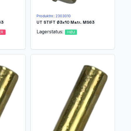
Produktnr.: 2303010
63
UT STIFT Ø3x10 Matr. MS63
Lagerstatus:
ER
HØJ