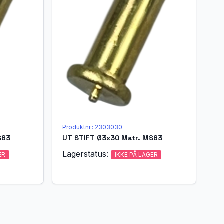
Produktnr.: 2303030
S63
UT STIFT Ø3x30 Matr. MS63
Lagerstatus:
ER
IKKE PÅ LAGER