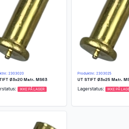
ktnr.: 2303020
Produktnr.: 2303025
TIFT Ø3x20 Matr. MS63
UT STIFT Ø3x25 Matr. M
rstatus:
Lagerstatus:
IKKE PÅ LAGER
IKKE PÅ LAG