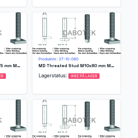
Produktnr.: 37-10-080
MD Threated Stud M10x75 mm Matr. A4-70 acc. EN ISO 13918 (MPF)
MD Threated Stud M10x80 mm Matr. A4-70 acc. EN ISO 13918 (MPF)
Lagerstatus:
ER
IKKE PÅ LAGER