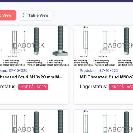
d View
Table View
ktnr.: 37-10-020
Produktnr.: 37-10-025
MD Threated Stud M10x20 mm Matr. A4-70 acc. EN ISO 13918 (MPF)
rstatus:
Lagerstatus:
IKKE PÅ LAGER
IKKE PÅ LAG