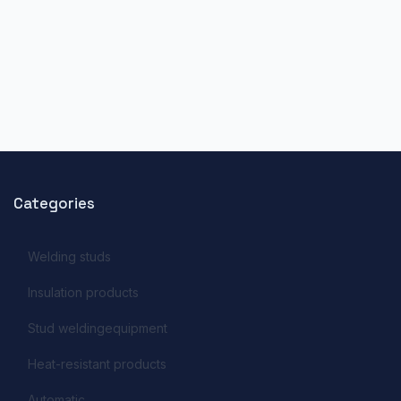
Categories
Welding studs
Insulation products
Stud weldingequipment
Heat-resistant products
Automatic