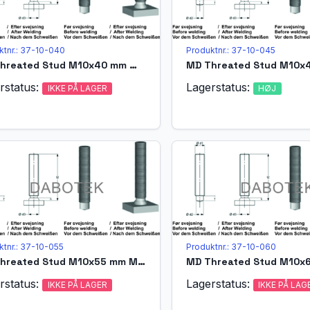
ktnr.: 37-10-040
Produktnr.: 37-10-045
MD Threated Stud M10x40 mm Matr. A4-70 acc. EN ISO 13918 (MPF)
rstatus:
Lagerstatus:
IKKE PÅ LAGER
HØJ
ktnr.: 37-10-055
Produktnr.: 37-10-060
MD Threated Stud M10x55 mm Matr. A4-70 acc. EN ISO 13918 (MPF)
rstatus:
Lagerstatus:
IKKE PÅ LAGER
IKKE PÅ LAG