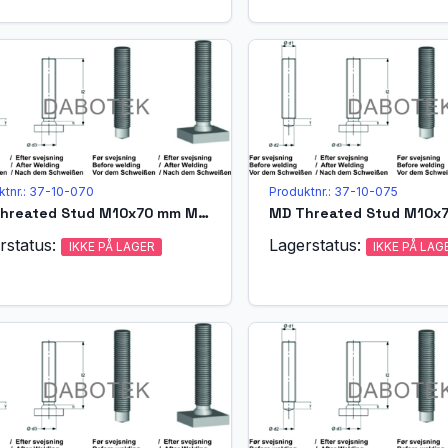
ktnr.: 37-10-070
Produktnr.: 37-10-075
MD Threated Stud M10x70 mm Matr. A4-70 acc. EN ISO 13918 (MPF)
rstatus:
Lagerstatus:
IKKE PÅ LAGER
IKKE PÅ LAG