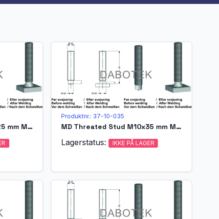
Produktnr.: 37-10-035
MD Threated Stud M10x25 mm Matr. A4-70 acc. EN ISO 13918 (MPF)
MD Threated Stud M10x35 mm Matr. A4-70 acc. EN ISO 13918 (MPF)
Lagerstatus:
ER
IKKE PÅ LAGER