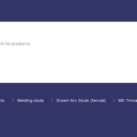
cts
|
Welding studs
|
Drawn Arc Studs (ferrule)
|
MD Threa