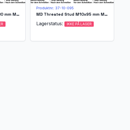
Produktnr.: 37-10-095
MD Threated Stud M10x80 mm Matr. A4-70 acc. EN ISO 13918 (MPF)
MD Threated Stud M10x95 mm Matr. A4-70 acc. EN ISO 13918 (MPF)
Lagerstatus:
ER
IKKE PÅ LAGER