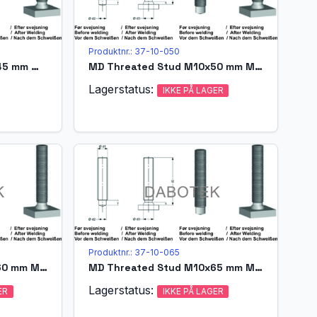
Produktnr.: 37-10-050
MD Threated Stud M10x45 mm Matr. A4-70 acc. EN ISO 13918 (MPF)
MD Threated Stud M10x50 mm Matr. A4-70 acc. EN ISO 13918 (MPF)
Lagerstatus:
IKKE PÅ LAGER
Produktnr.: 37-10-065
MD Threated Stud M10x60 mm Matr. A4-70 acc. EN ISO 13918 (MPF)
MD Threated Stud M10x65 mm Matr. A4-70 acc. EN ISO 13918 (MPF)
Lagerstatus:
ER
IKKE PÅ LAGER