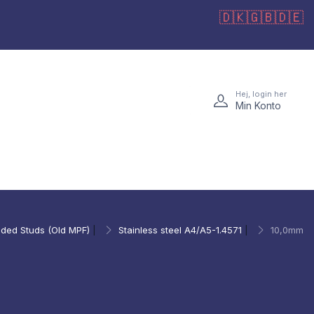
🇩🇰
🇬🇧
🇩🇪
Hej, login her
Min Konto
ded Studs (Old MPF)
|
Stainless steel A4/A5-1.4571
|
10,0mm