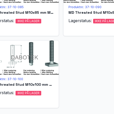
ktnr.: 37-10-085
Produktnr.: 37-10-090
MD Threated Stud M10x85 mm Matr. A4-70 acc. EN ISO 13918 (MPF)
rstatus:
Lagerstatus:
IKKE PÅ LAGER
IKKE PÅ LAG
ktnr.: 37-10-100
MD Threated Stud M10x100 mm Matr. A4-70 acc. EN ISO 13918 (MD)
rstatus:
IKKE PÅ LAGER