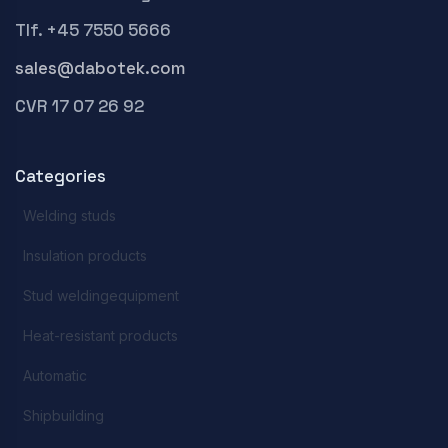
Tlf. +45 7550 5666
sales@dabotek.com
CVR 17 07 26 92
Categories
Welding studs
Insulation products
Stud weldingequipment
Heat-resistant products
Automatic
Shipbuilding