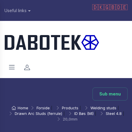
🇩🇰
🇬🇧
🇩🇪
Useful links
Sub menu
Home
Forside
|
Products
|
Welding studs
|
Drawn Arc Studs (ferrule)
|
ID Bøs (MI)
|
Steel 4.8
|
20,0mm