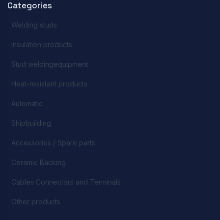
Categories
Welding studs
Insulation products
Stud weldingequipment
Heat-resistant products
Automatic
Shipbuilding
Accessories / Spare parts
Ceramic Backing
Cables Connectors and Terminals
Other products