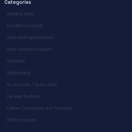
Categories
Welding studs
Insulation products
Stud weldingequipment
Heat-resistant products
Automatic
Shipbuilding
Accessories / Spare parts
Ceramic Backing
Cables Connectors and Terminals
Other products