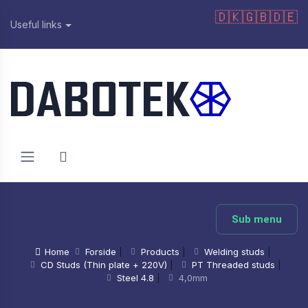
🇩🇰
🇬🇧
🇩🇪
Useful links
Sub menu
Home
Forside
|
Products
|
Welding studs
|
CD Studs (Thin plate + 220V)
|
PT Threaded studs
|
Steel 4.8
|
4,0mm