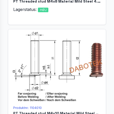
PT Threaded stud M4x8 Material Mild Steel 4.8 acc. EN ISO 13918
Lagerstatus:
HØJ
Produktnr.: 1104010
PT Threaded stud M4x10 Material Mild Steel 4.8 acc. EN ISO 13918