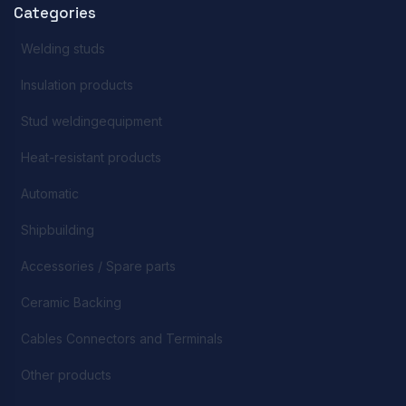
Categories
Welding studs
Insulation products
Stud weldingequipment
Heat-resistant products
Automatic
Shipbuilding
Accessories / Spare parts
Ceramic Backing
Cables Connectors and Terminals
Other products