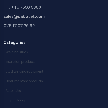
Tlf. +45 7550 5666
sales@dabotek.com
CVR 17 07 26 92
Categories
Welding studs
Insulation products
Stud weldingequipment
Heat-resistant products
Automatic
Shipbuilding