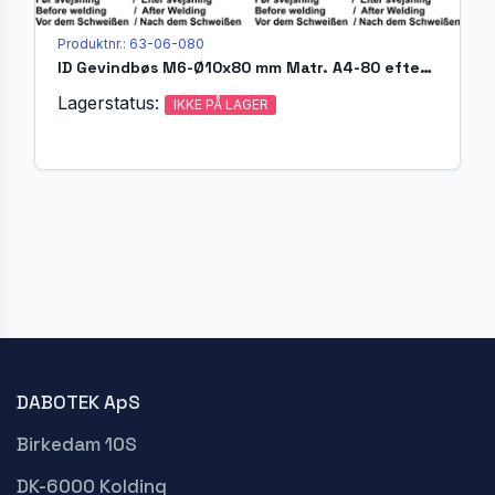
Produktnr.: 63-06-080
ID Gevindbøs M6-Ø10x80 mm Matr. A4-80 efter EN ISO 13918
Lagerstatus:
IKKE PÅ LAGER
DABOTEK ApS
Birkedam 10S
DK-6000 Kolding