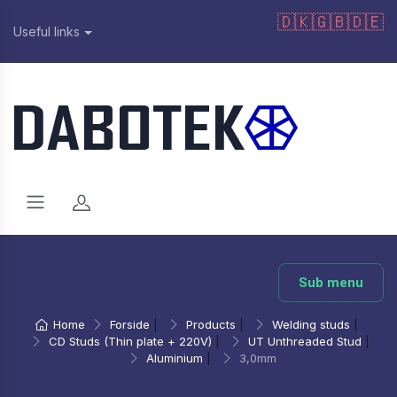
🇩🇰
🇬🇧
🇩🇪
Useful links
Sub menu
Home
Forside
|
Products
|
Welding studs
|
CD Studs (Thin plate + 220V)
|
UT Unthreaded Stud
|
Aluminium
|
3,0mm