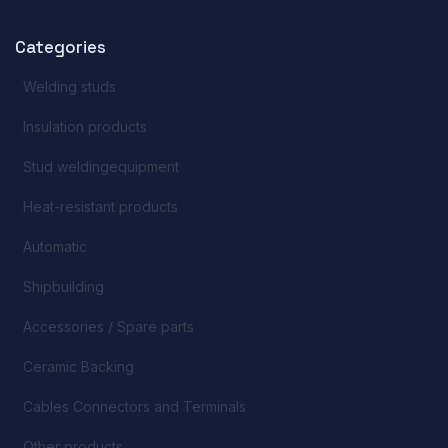
Categories
Welding studs
Insulation products
Stud weldingequipment
Heat-resistant products
Automatic
Shipbuilding
Accessories / Spare parts
Ceramic Backing
Cables Connectors and Terminals
Other products