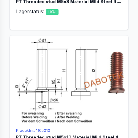
PT Threaded stud M5x8 Material Mild Steel 4.8 acc. EN ISO 13918
Lagerstatus:
HØJ
Produktnr.: 1105010
PT Threaded stud M5x10 Material Mild Steel 4.8 acc. EN ISO 13918