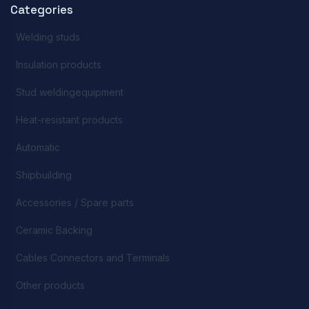
Categories
Welding studs
Insulation products
Stud weldingequipment
Heat-resistant products
Automatic
Shipbuilding
Accessories / Spare parts
Ceramic Backing
Cables Connectors and Terminals
Other products