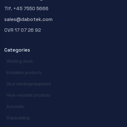
Tlf. +45 7550 5666
sales@dabotek.com
CVR 17 07 26 92
Categories
Welding studs
Insulation products
Stud weldingequipment
Heat-resistant products
Automatic
Shipbuilding